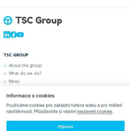
TSC GROUP
About the group
What do we do?
News
Informace o cookies
Contacts
We support
Používáme cookies pro základní funkce webu a pro měření
návštěvnosti. Přizpůsobte si vlastní
nastavení cookies
.
Leastex - order on-line
Přijmout