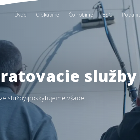
Úvod
O skupine
Čo robíme
ESG
Podani
ratovacie služby
ové služby poskytujeme všade