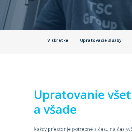
V skratke
Upratovacie služby
Upratovanie vše
a všade
Každý priestor je potrebné z času na čas vyč