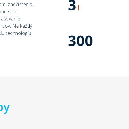
3
pmi znečistenia,
l
áme sa o
prašovanie
ercov. Na každý
iu technológiu,
300
by