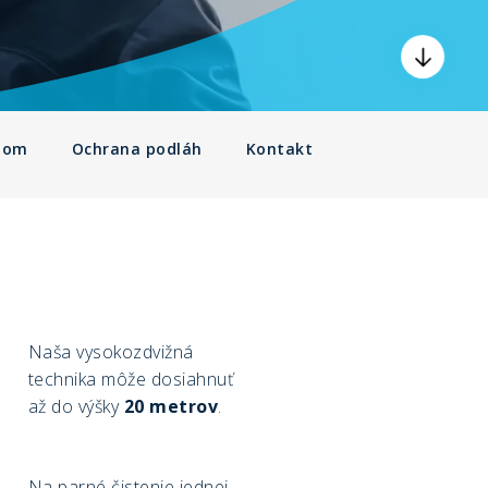
adom
Ochrana podláh
Kontakt
Naša vysokozdvižná
technika môže dosiahnuť
až do výšky
20 metrov
.
Na parné čistenie jednej