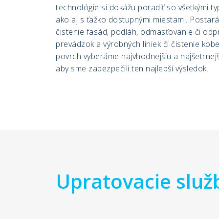
technológie si dokážu poradiť so všetkými ty
ako aj s ťažko dostupnými miestami. Postar
čistenie fasád, podláh, odmasťovanie či od
prevádzok a výrobných liniek či čistenie kob
povrch vyberáme najvhodnejšiu a najšetrnejš
aby sme zabezpečili ten najlepší výsledok.
Upratovacie služ