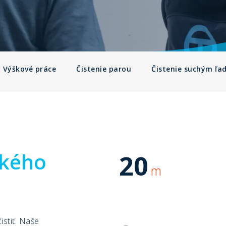
Výškové práce
Čistenie parou
Čistenie suchým ľ
tkého
20
m
istiť. Naše